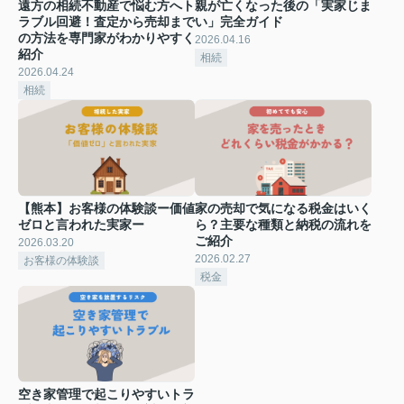
遠方の相続不動産で悩む方へト
親が亡くなった後の「実家じま
ラブル回避！査定から売却まで
い」完全ガイド
の方法を専門家がわかりやすく
2026.04.16
紹介
相続
2026.04.24
相続
【熊本】お客様の体験談ー価値
家の売却で気になる税金はいく
ゼロと言われた実家ー
ら？主要な種類と納税の流れを
ご紹介
2026.03.20
2026.02.27
お客様の体験談
税金
空き家管理で起こりやすいトラ