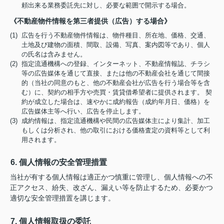
頼出来る業務委託先に対し、必要な範囲で開示する場合。
《不動産物件情報を第三者提供（広告）する場合》
(1) 広告を行う不動産物件情報は、物件種目、所在地、価格、交通、
土地及び建物の面積、間取、設備、写真、案内図等であり、個人
の氏名は含みません。
(2) 指定流通機構への登録、インターネット、不動産情報誌、チラシ
等の広告媒体を通じて直接、または他の不動産会社を通じて間接
的（当社の同意のもと、他の不動産会社が広告を行う場合等を含
む）に、契約の相手方や売買・賃貸借希望者に提供されます。 契
約が成立した場合は、速やかに成約報告（成約年月日、価格）を
広告媒体主等へ行い、広告を停止します。
(3) 成約情報は、指定流通機構や民間の広告媒体主により集計、加工
もしくは分析され、他の取引における価格査定の資料等として利
用されます。
6. 個人情報の安全管理措置
当社が有する個人情報は適正かつ慎重に管理し、個人情報への不
正アクセス、紛失、改ざん、漏えい等を防止するため、必要かつ
適切な安全管理措置を講じます。
7. 個人情報取扱の委託