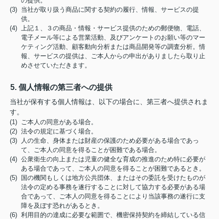
の提供。
(3) 当社が取り扱う商品に関する契約の履行、情報、サービスの提
供。
(4) 上記１、３の商品・情報・サービス提供のための郵便物、電話、
電子メール等による営業活動、及びアンケートのお願い等のマー
ケティング活動、顧客動向分析または商品開発等の調査分析。情
報、サービスの提供は、ご本人からの申出がありましたら取り止
めさせていただきます。
5. 個人情報の第三者への提供
当社が保有する個人情報は、以下の場合に、第三者へ提供されま
す。
(1) ご本人の同意がある場合。
(2) 法令の規定に基づく場合。
(3) 人の生命、身体または財産の保護のため必要がある場合であっ
て、ご本人の同意を得ることが困難である場合。
(4) 公衆衛生の向上または児童の健全な育成の推進のため特に必要が
ある場合であって、ご本人の同意を得ることが困難であるとき。
(5) 国の機関もしくは地方公共団体、またはその委託を受けたものが
法令の定める事務を遂行することに対して協力する必要がある場
合であって、ご本人の同意を得ることにより当該事務の遂行に支
障を及ぼす恐れがあるとき。
(6) 利用目的の達成に必要な範囲で、機密保持契約を締結している信