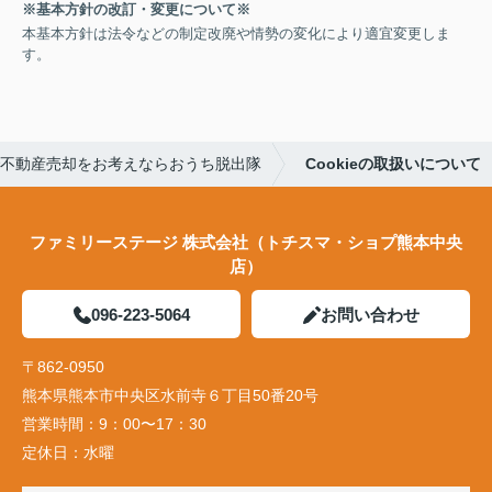
※基本方針の改訂・変更について※
本基本方針は法令などの制定改廃や情勢の変化により適宜変更しま
す。
不動産売却をお考えならおうち脱出隊
Cookieの取扱いについて
ファミリーステージ 株式会社（トチスマ・ショプ熊本中央
店）
096-223-5064
お問い合わせ
〒862-0950
熊本県熊本市中央区水前寺６丁目50番20号
営業時間：
9：00〜17：30
定休日：
水曜