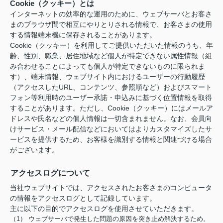
Cookie（クッキー）とは
インターネットの効率的な運用のために、ウェブサーバとお客さ
まのブラウザ間で相互にやりとりされる情報で、お客さまの使用
する情報端末機に保存されることがあります。
Cookie（クッキー）を利用してご提供いただいた情報のうち、年
齢、性別、職業、居住地域など個人が特定できない属性情報（組
み合わせることによっても個人が特定できないものに限られま
す）、端末情報、ウェブサイト内におけるユーザーの行動履歴
（アクセスしたURL、コンテンツ、参照順など）およびスマート
フォン等利用時のユーザー承諾・申込みに基づく位置情報を取得
することがあります。ただし、Cookie（クッキー）にはメールア
ドレスや氏名などの個人情報は一切含まれません。なお、会員向
けサービス・メール配信などにおいてはよりカスタマイズしたサ
ービスを提供するため、お客様を識別する情報と関連づける場合
がございます。
アクセスログについて
当社ウェブサイトでは、アクセスされたお客さまのコンピュータ
の情報をアクセスログとして記録しています。
主に以下の目的でアクセスログを使用させていただきます。
（1） ウェブサーバで発生した問題の原因を突き止め解決するため。