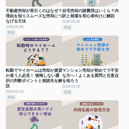
不動産売却が長引くのはなぜ？
自宅売却の諸費用はいくら？内
理由を知りスムーズな売却につ
訳と相場を初心者向けに解説
なげる方法
2026.05.09
2026.06.06
売却
売却
転勤でマイホームは売却か賃貸
マンション売却が初めてで不安
か迷う人必見！ 後悔しない選
な方へ！よくある質問と注意点
択の判断ポイントと相談先を解
を知ろう
説
2026.03.26
2026.04.10
売却
売却