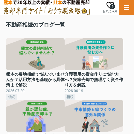
0
お気に入り
不動産相続のブログ一覧
熊本の農地相続で悩んでいませ
介護費用の資金作りに悩む方
んか？活用方法を基礎から具体
へ？実家売却で無理なく資金作
策まで解説
り方を解説
2026.07.20
2026.06.19
相続
相続