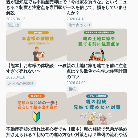
親が認知症でも不動産売却はで
「今は家を買うな」というニュ
きる？制度と注意点を専門家が
ースを信じて、損をしていませ
解説
んか？
2026.06.12
2026.04.18
認知症
熊本家づくり
【熊本】お客様の体験談 〜狭
親の土地に家を建てる前に注意
すぎて売れない〜
点は？失敗例から学ぶ住宅計画
のコツ
2026.04.18
2026.04.09
お客様の体験談
相続
不動産売却の流れは初心者でも
【熊本】親の相続で兄弟が揉め
押さえられる？初めての進め方
ない対策とは？準備の流れや話