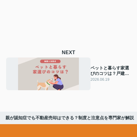
NEXT
ペットと暮らす家選
びのコツは？戸建と
マンションを比較し
2026.06.19
て検討する方法
親が認知症でも不動産売却はできる？制度と注意点を専門家が解説