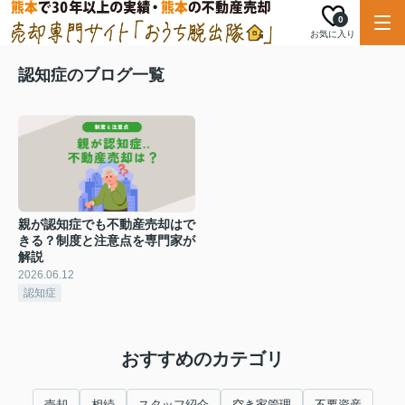
0
お気に入り
認知症のブログ一覧
親が認知症でも不動産売却はで
きる？制度と注意点を専門家が
解説
2026.06.12
認知症
おすすめのカテゴリ
売却
相続
スタッフ紹介
空き家管理
不要資産