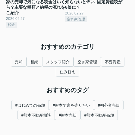
家の売却で気になる税金はいく
知らないと怖い..固定資産税が
ら？主要な種類と納税の流れを
6倍に？
ご紹介
2026.02.27
2026.02.27
空き家管理
税金
おすすめのカテゴリ
売却
相続
スタッフ紹介
空き家管理
不要資産
住み替え
おすすめのタグ
#はじめての売却
#熊本で家を売りたい
#初心者売却
#熊本不動産相談
#熊本売却
#熊本不動産売却