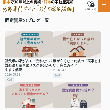
0
お気に入り
固定資産のブログ一覧
祖父母の家が古くて売れない？
親が亡くなった後の「実家じま
対処法と空き家リスクを分かり
い」完全ガイド
やすく解説
2026.04.16
2026.05.28
相続
相続