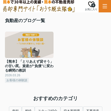
0
お気に入り
負動産のブログ一覧
【熊本】「とりあえず貸そう」
の甘い罠。資産が“負債”に変わ
る瞬間の教訓
2026.03.26
お客様の体験談
おすすめのカテゴリ
売却
相続
スタッフ紹介
空き家管理
不要資産