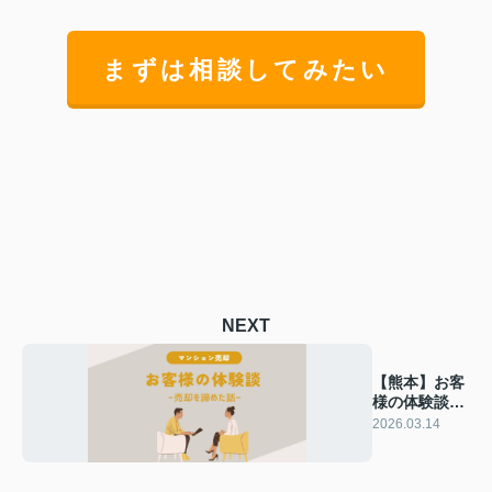
まずは相談してみたい
NEXT
【熊本】お客
様の体験談ー
売却を諦めた
2026.03.14
話ー