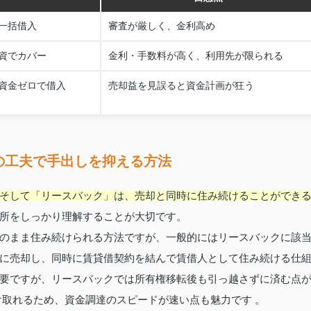
一括借入
審査が厳しく、金利高め
資でカバー
金利・手数料が高く、利用先が限られる
資金ゼロで借入
売却益を見誤ると資金計画が狂う
の工夫で手出しを抑える方法
そして「リースバック」は、売却と同時に住み続けることができ
所をしっかり理解することが大切です。
のまま住み続けられる方法ですが、一般的にはリースバックに該
に売却し、同時に賃貸借契約を結んで賃借人として住み続ける仕
要ですが、リースバックでは所有権移転後も引っ越さずに済む点
け取れるため、資金調達のスピードが速い点も魅力です 。