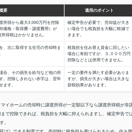
概要
適用のポイント
所得から最大3,000万円を控除
確定申告が必要で、売却益が大き
却価格－取得費－譲渡費用）が
い場合でも税負担を大幅に軽減で
譲渡所得税はかかりません。
きます。
を、次に取得する住宅の売却時ま
税負担を住み替え資金に回したい
。
場合に有効ですが、３,０００万円
控除などとは併用できません。
場合、その損失を給与など他の所
一定の要件を満たす必要がありま
す。控除しきれない赤字は、翌年
すが、損失が大きい場合は大きな
せます。
節税効果があります。
、マイホームの売却時に譲渡所得が一定額以下なら譲渡所得税が非
円まで控除できれば、税負担を大幅に抑えられますし、確定申告で
す。
延ばしできる制度です。売却時に税負担を避けられるため、住み