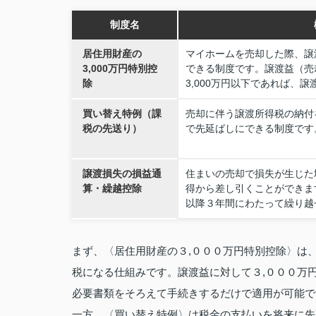
制度名
居住用財産の
マイホームを売却した際、譲渡
3,000万円特別控
できる制度です。譲渡益（売
除
3,000万円以下であれば、
買い替え特例（課
売却に伴う譲渡所得税の納付
税の先送り）
で先延ばしにできる制度です
譲渡損失の損益通
住まいの売却で損失が生じた
算・繰越控除
得から差し引くことができま
以降３年間にわたって繰り越
まず、〈居住用財産の３,０００万円特別控除〉は
税になる仕組みです。譲渡益に対して３,０００万
必要書類をそろえて手続きするだけで適用が可能で
一方、〈買い替え特例〉は税金の支払いを将来に先