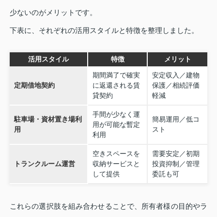
少ないのがメリットです。
下表に、それぞれの活用スタイルと特徴を整理しました。
活用スタイル
特徴
メリット
期間満了で確実
安定収入／建物
定期借地契約
に返還される賃
保護／相続評価
貸契約
軽減
手間が少なく運
駐車場・資材置き場利
簡易運用／低コ
用が可能な暫定
用
スト
利用
空きスペースを
需要安定／初期
トランクルーム運営
収納サービスと
投資抑制／管理
して提供
委託も可
これらの選択肢を組み合わせることで、所有者様の目的やラ