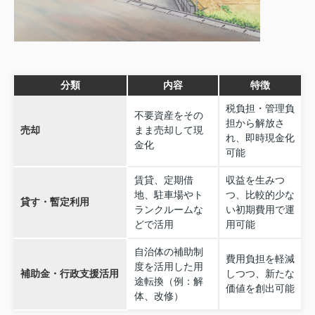
分類
内容
特徴
税負担・管理負
不要資産をその
担から解放さ
売却
まま売却して現
れ、即時現金化
金化
可能
賃貸、定期借
収益を生みつ
地、駐車場やト
つ、比較的少な
貸す・暫定利用
ランクルームな
い初期費用で運
どで活用
用可能
自治体の補助制
費用負担を軽減
度を活用した用
補助金・行政支援活用
しつつ、新たな
途転換（例：解
価値を創出可能
体、改修）