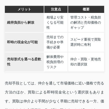
メリット
注意点
概要
相場より安
管理コスト・税負担
維持負担から解放
くなる可能
の解消と売却価格の
性
ギャップ
売却までの
スピード重視で買取
即時の現金化が可能
手続きや準
選択時に有利
備が必要
解体費用や
売却形式を選べる柔軟
仲介・買取・更地売
税負担増の
性
却の選択肢
リスク
売却手段としては、仲介を通して市場価格に近い価格で売る
方法のほか、買取による即時現金化という選択肢もありま
す。買取は仲介より手間が少なく早期に売却できる一方、価