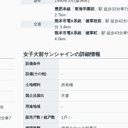
1990年3月(築36年)
築年
豊肥本線
「
東海学園前
」駅 徒歩32分車7
2.7km
熊本市電A系統
「
健軍校前
」駅 徒歩42分
交通
分 3.4km
熊本市電A系統
「
健軍町
」駅 徒歩43分車
4.0km
女子大前サンシャインの詳細情報
設備条件
設備(その他)
-
土地権利
所有権
国土法届出
不要
用途地域
-
28
販売戸数 / 総戸数
1戸 / -
2分車7