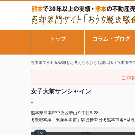
トップ
コラム・ブログ
熊本市で不動産売却をお考えならおうち脱出隊
熊本市中央
この物
女子大前サンシャイン
-
熊本県
熊本市中央区
帯山
９丁目5-28
豊肥本線「東海学園前」駅徒歩32分
熊本市電A系統
1
/
2