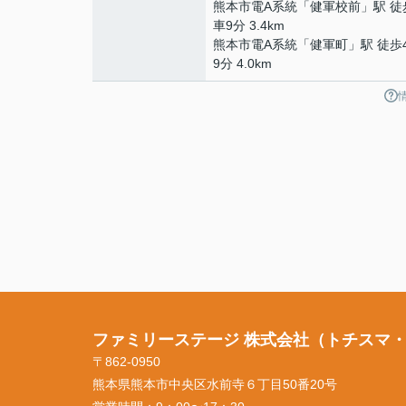
熊本市電A系統
「
健軍校前
」駅 徒
車9分 3.4km
熊本市電A系統
「
健軍町
」駅 徒歩
9分 4.0km
ファミリーステージ 株式会社（トチスマ
〒862-0950
熊本県熊本市中央区水前寺６丁目50番20号