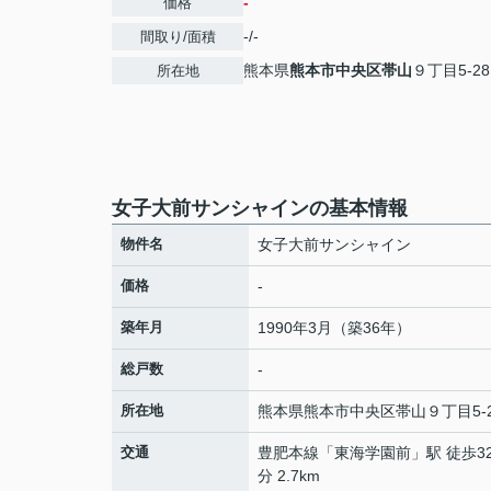
-
価格
-/-
間取り/面積
熊本県
熊本市中央区
帯山
９丁目5-28
所在地
女子大前サンシャインの基本情報
物件名
女子大前サンシャイン
価格
-
築年月
1990年3月（築36年）
総戸数
-
所在地
熊本県
熊本市中央区
帯山
９丁目5-
交通
豊肥本線
「
東海学園前
」駅 徒歩3
分 2.7km