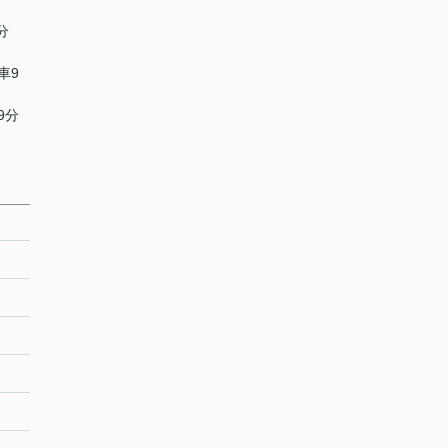
分
車9
9分