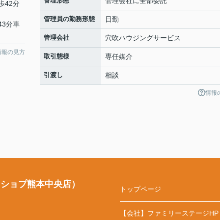
管理形態
管理会社に全部委託
歩42分
管理員の勤務形態
日勤
43分車
管理会社
穴吹ハウジングサービス
情報の見方
取引態様
専任媒介
引渡し
相談
情報
・ショプ熊本中央店）
トップページ
【会社】ファミリーステージHP