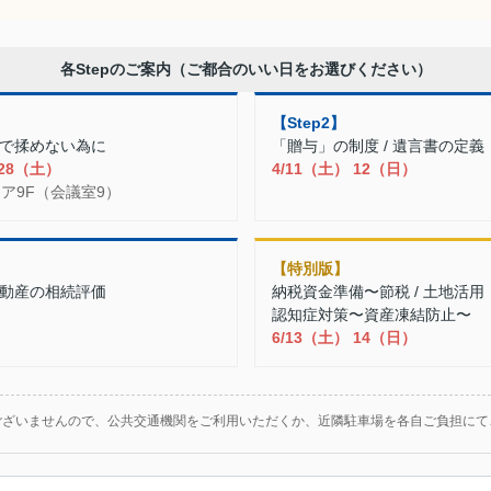
各Stepのご案内（ご都合のいい日をお選びください）
【Step2】
続で揉めない為に
「贈与」の制度 / 遺言書の定義
 28（土）
4/11（土） 12（日）
レア9F（会議室9）
【特別版】
不動産の相続評価
納税資金準備〜節税 / 土地活用
認知症対策〜資産凍結防止〜
6/13（土） 14（日）
ございませんので、公共交通機関をご利用いただくか、近隣駐車場を各自ご負担にて