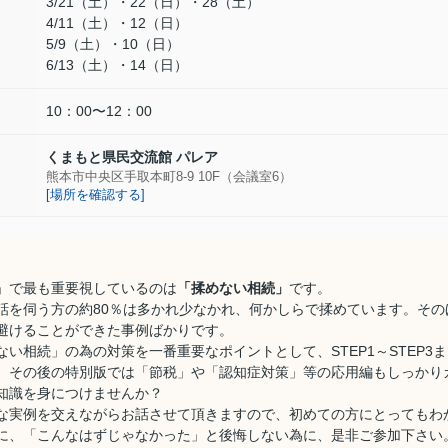
3/21（土）・22（日）・28（土）
4/11（土）・12（日）
5/9（土）・10（日）
6/13（土）・14（日）
10：00〜12：00
くまもと県民交流館 パレア
熊本市中央区手取本町8-9 10F（会議室6）
[場所を確認する]
」で最も重要視しているのは
「揉めない相続」
です。
話を伺う方の約80％は多かれ少なかれ、何かしらで揉めています。その
避けることができた事例ばかりです。
い相続」の為の対策を一番重要なポイントとして、STEP1～STEP3
。その後の特別版では「節税」や「認知症対策」等の応用編もしっかり
知識を身につけませんか？
な実例を交えながらお話させて頂きますので、初めての方にとってもわ
に、「こんなはずじゃなかった」と後悔しない為に、是非ご参加下さい