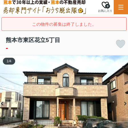
0
お気に入り
この物件の募集は終了しました。
熊本市東区花立5丁目
-
1
/
4