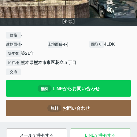
【外観】
-
価格
-
-(-)
4LDK
建物面積
土地面積
間取り
築21年
築年数
熊本県
熊本市東区
花立
５丁目
所在地
交通
LINEからお問い合わせ
無料
お問い合わせ
無料
メールで共有する
LINEで共有する