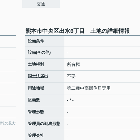
交通
熊本市中央区出水6丁目 土地の詳細情報
設備条件
設備(その他)
-
土地権利
所有権
国土法届出
不要
用途地域
第二種中高層住居専用
区画数
- / -
管理形態
-
情報の見方
管理員の勤務形態
-
管理会社
-