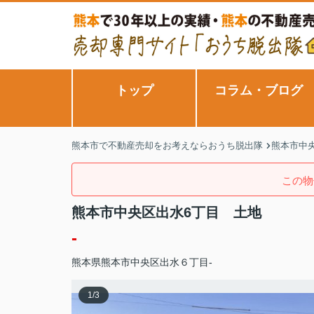
トップ
コラム・ブログ
熊本市で不動産売却をお考えならおうち脱出隊
熊本市中央
この物
熊本市中央区出水6丁目 土地
-
熊本県
熊本市中央区
出水
６丁目-
1
/
3