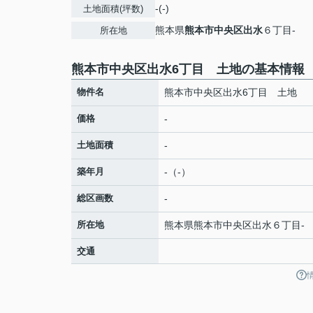
-(-)
土地面積(坪数)
熊本県
熊本市中央区
出水
６丁目-
所在地
熊本市中央区出水6丁目 土地の基本情報
物件名
熊本市中央区出水6丁目 土地
価格
-
土地面積
-
築年月
-（-）
総区画数
-
所在地
熊本県
熊本市中央区
出水
６丁目-
交通