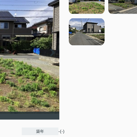
-(-)
築年